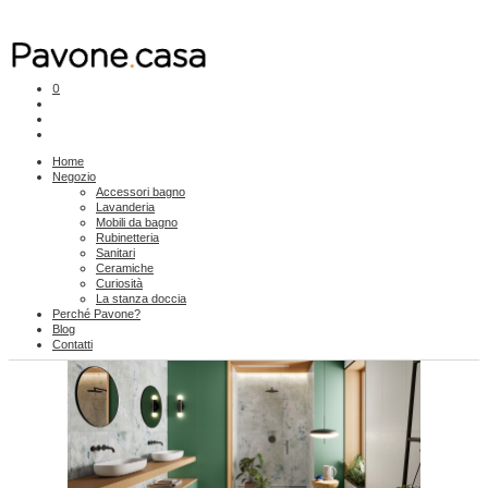
0
Home
Negozio
Accessori bagno
Lavanderia
Mobili da bagno
Rubinetteria
Sanitari
Ceramiche
Curiosità
La stanza doccia
Perché Pavone?
Blog
Contatti