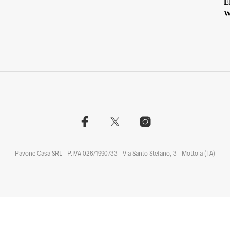
E
W
Pavone Casa SRL - P.IVA 02671990733 - Via Santo Stefano, 3 - Mottola (TA)