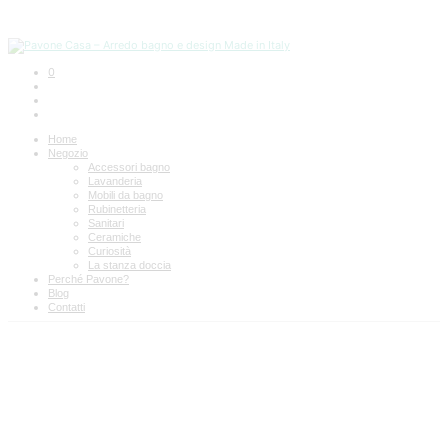
0
Home
Negozio
Accessori bagno
Lavanderia
Mobili da bagno
Rubinetteria
Sanitari
Ceramiche
Curiosità
La stanza doccia
Perché Pavone?
Blog
Contatti