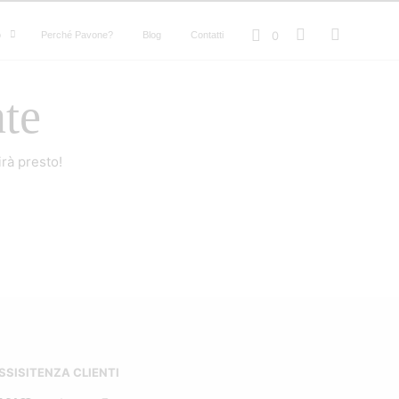
0
o
Perché Pavone?
Blog
Contatti
nte
rà presto!
SSISITENZA CLIENTI