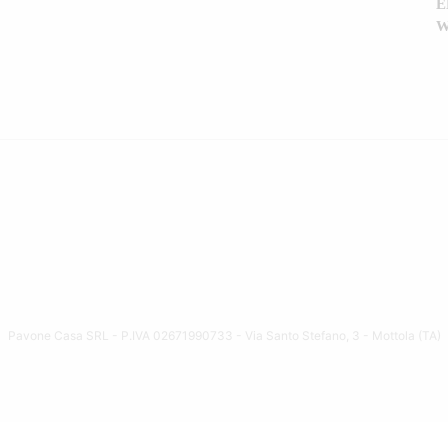
E
W
Pavone Casa SRL - P.IVA 02671990733 - Via Santo Stefano, 3 - Mottola (TA)